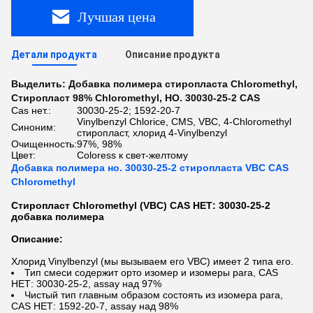
Лучшая цена
Детали продукта
Описание продукта
Выделить:
Добавка полимера стиропласта Chloromethyl
,
Стиропласт 98% Chloromethyl
,
НО. 30030-25-2 CAS
Cas нет.:
30030-25-2; 1592-20-7
Vinylbenzyl Chlorice, CMS, VBC, 4-Chloromethyl
Синоним:
стиропласт, хлорид 4-Vinylbenzyl
Очищенность:
97%, 98%
Цвет:
Coloress к свет-желтому
Добавка полимера но. 30030-25-2 стиропласта VBC CAS
Chloromethyl
Стиропласт Chloromethyl (VBC) CAS НЕТ: 30030-25-2
добавка полимера
Описание:
Хлорид Vinylbenzyl (мы вызываем его VBC) имеет 2 типа его.
Тип смеси содержит орто изомер и изомеры para, CAS
НЕТ: 30030-25-2, assay над 97%
Чистый тип главным образом состоять из изомера para,
CAS НЕТ: 1592-20-7, assay над 98%