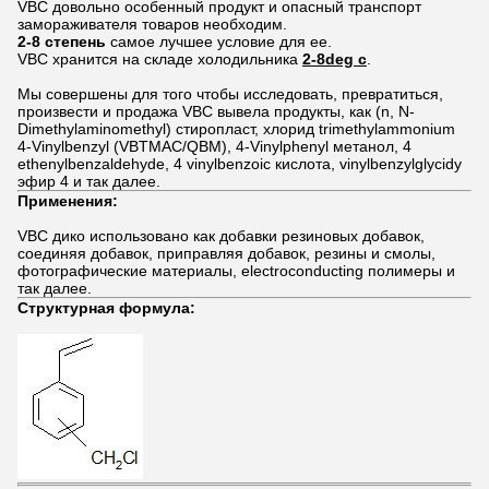
VBC довольно особенный продукт и опасный транспорт
замораживателя товаров необходим.
2-8 степень
самое лучшее условие для ее.
VBC хранится на складе холодильника
2-8deg c
.
Мы совершены для того чтобы исследовать, превратиться,
произвести и продажа VBC вывела продукты, как (n, N-
Dimethylaminomethyl) стиропласт, хлорид trimethylammonium
4-Vinylbenzyl (VBTMAC/QBM), 4-Vinylphenyl метанол, 4
ethenylbenzaldehyde, 4 vinylbenzoic кислота, vinylbenzylglycidy
эфир 4 и так далее.
Применения:
VBC дико использовано как добавки резиновых добавок,
соединяя добавок, приправляя добавок, резины и смолы,
фотографические материалы, electroconducting полимеры и
так далее.
Структурная формула: