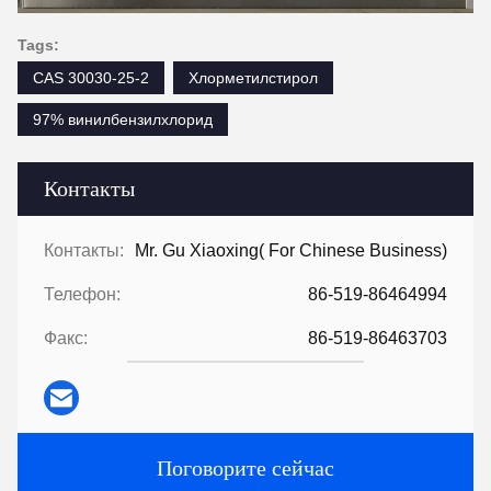
Tags:
CAS 30030-25-2
Хлорметилстирол
97% винилбензилхлорид
Контакты
Контакты:
Mr. Gu Xiaoxing( For Chinese Business)
Телефон:
86-519-86464994
Факс:
86-519-86463703
Поговорите сейчас