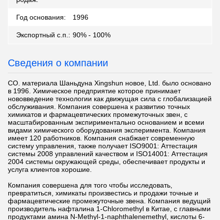
Год основания:
1996
Экспортный с.п.:
90% - 100%
Сведения о компании
CO. материала Шаньдуна Xingshun новое, Ltd. было основано
в 1996. Химическое предприятие которое принимает
нововведение технологии как движущая сила с глобализацией
обслуживания. Компания совершена к развитию точных
химикатов и фармацевтических промежуточных звен, с
масштабированным экспириментально основанием и всеми
видами химического оборудования эксперимента. Компания
имеет 120 работников. Компания снабжает современную
систему управления, также получает ISO9001: Аттестация
системы 2008 управлений качеством и ISO14001: Аттестация
2004 системы окружающей среды, обеспечивает продукты и
услуга клиентов хорошие.
Компания совершена для того чтобы исследовать,
превратиться, химикаты произвестись и продажи точные и
фармацевтические промежуточные звена. Компания ведущий
производитель нафталина 1-Chloromethyl в Китае, с главными
продуктами амина N-Methyl-1-naphthalenemethyl, кислоты 6-