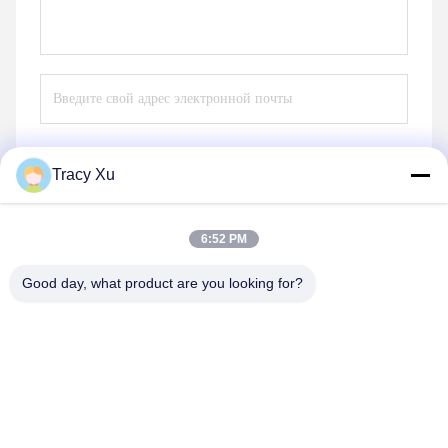
Tracy Xu
Отправить
6:52 PM
Good day, what product are you looking for?
Shandong Xingshun New Material Co., Ltd.
gxx@xingshengtech.com
86-519-86464994