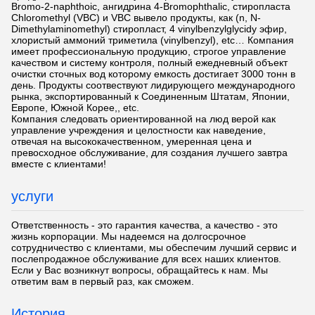
Bromo-2-naphthoic, ангидрина 4-Bromophthalic, стиропласта
Chloromethyl (VBC) и VBC вывело продукты, как (n, N-
Dimethylaminomethyl) стиропласт, 4 vinylbenzylglycidy эфир,
хлористый аммоний триметила (vinylbenzyl), etc… Компания
имеет профессиональную продукцию, строгое управление
качеством и систему контроля, полный ежедневный объект
очистки сточных вод которому емкость достигает 3000 тонн в
день. Продукты соотвествуют лидирующего международного
рынка, экспортированный к Соединенным Штатам, Японии,
Европе, Южной Корее,, etc.
Компания следовать ориентированной на люд верой как
управление учреждения и целостности как наведение,
отвечая на высококачественном, умеренная цена и
превосходное обслуживание, для создания лучшего завтра
вместе с клиентами!
услуги
Ответственность - это гарантия качества, а качество - это
жизнь корпорации. Мы надеемся на долгосрочное
сотрудничество с клиентами, мы обеспечим лучший сервис и
послепродажное обслуживание для всех наших клиентов.
Если у Вас возникнут вопросы, обращайтесь к нам. Мы
ответим вам в первый раз, как сможем.
История