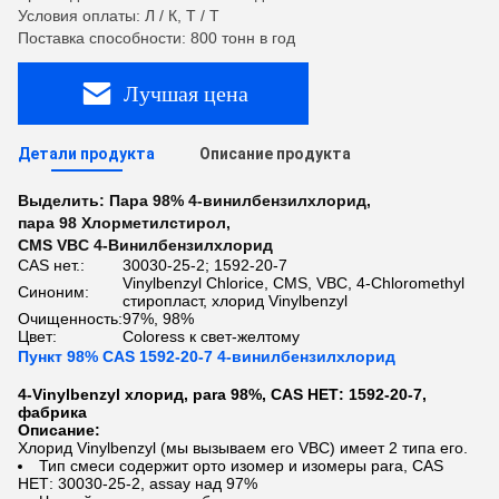
Условия оплаты: Л / К, Т / Т
Поставка способности: 800 тонн в год
Лучшая цена
Детали продукта
Описание продукта
Выделить:
Пара 98% 4-винилбензилхлорид
,
пара 98 Хлорметилстирол
,
CMS VBC 4-Винилбензилхлорид
CAS нет.:
30030-25-2; 1592-20-7
Vinylbenzyl Chlorice, CMS, VBC, 4-Chloromethyl
Синоним:
стиропласт, хлорид Vinylbenzyl
Очищенность:
97%, 98%
Цвет:
Coloress к свет-желтому
Пункт 98% CAS 1592-20-7 4-винилбензилхлорид
4-Vinylbenzyl хлорид, para 98%, CAS НЕТ: 1592-20-7,
фабрика
Описание:
Хлорид Vinylbenzyl (мы вызываем его VBC) имеет 2 типа его.
Тип смеси содержит орто изомер и изомеры para, CAS
НЕТ: 30030-25-2, assay над 97%