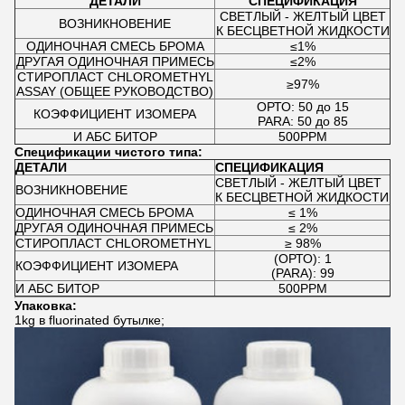
ДЕТАЛИ
СПЕЦИФИКАЦИЯ
СВЕТЛЫЙ - ЖЕЛТЫЙ ЦВЕТ
ВОЗНИКНОВЕНИЕ
К БЕСЦВЕТНОЙ ЖИДКОСТИ
ОДИНОЧНАЯ СМЕСЬ БРОМА
≤1%
ДРУГАЯ ОДИНОЧНАЯ ПРИМЕСЬ
≤2%
СТИРОПЛАСТ CHLOROMETHYL
≥97%
ASSAY (ОБЩЕЕ РУКОВОДСТВО)
ОРТО: 50 до 15
КОЭФФИЦИЕНТ ИЗОМЕРА
PARA: 50 до 85
И АБС БИТОР
500PPM
Спецификации чистого типа:
ДЕТАЛИ
СПЕЦИФИКАЦИЯ
СВЕТЛЫЙ - ЖЕЛТЫЙ ЦВЕТ
ВОЗНИКНОВЕНИЕ
К БЕСЦВЕТНОЙ ЖИДКОСТИ
ОДИНОЧНАЯ СМЕСЬ БРОМА
≤ 1%
ДРУГАЯ ОДИНОЧНАЯ ПРИМЕСЬ
≤ 2%
СТИРОПЛАСТ CHLOROMETHYL
≥ 98%
(ОРТО): 1
КОЭФФИЦИЕНТ ИЗОМЕРА
(PARA): 99
И АБС БИТОР
500PPM
Упаковка:
1kg в fluorinated бутылке;