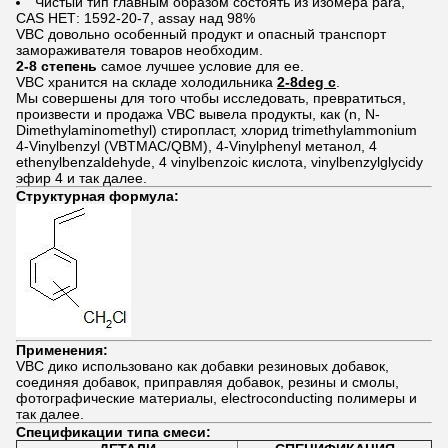
Чистый тип главным образом состоять из изомера para,
CAS НЕТ: 1592-20-7, assay над 98%
VBC довольно особенный продукт и опасный транспорт
замораживателя товаров необходим.
2-8 степень
самое лучшее условие для ее.
VBC хранится на складе холодильника
2-8deg c
.
Мы совершены для того чтобы исследовать, превратиться,
произвести и продажа VBC вывела продукты, как (n, N-
Dimethylaminomethyl) стиропласт, хлорид trimethylammonium
4-Vinylbenzyl (VBTMAC/QBM), 4-Vinylphenyl метанол, 4
ethenylbenzaldehyde, 4 vinylbenzoic кислота, vinylbenzylglycidy
эфир 4 и так далее.
Структурная формула:
Применения:
VBC дико использовано как добавки резиновых добавок,
соединяя добавок, приправляя добавок, резины и смолы,
фотографические материалы, electroconducting полимеры и
так далее.
Спецификации типа смеси: