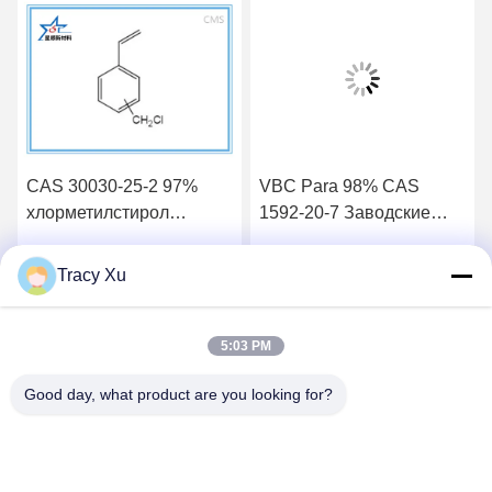
CAS 30030-25-2 97%
VBC Para 98% CAS
хлорметилстирол
1592-20-7 Заводские
производитель
связующие присадки
резиновой добавки
винилбензилхлорида
Tracy Xu
Лучшая цена
Лучшая цена
5:03 PM
Good day, what product are you looking for?
Shandong Xingshun New Material Co., Ltd.