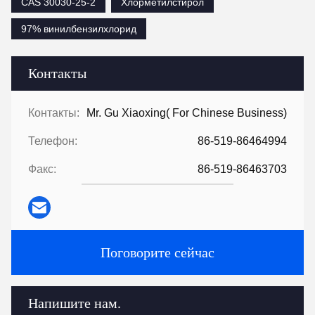
CAS 30030-25-2
Хлорметилстирол
97% винилбензилхлорид
Контакты
Контакты:
Mr. Gu Xiaoxing( For Chinese Business)
Телефон:
86-519-86464994
Факс:
86-519-86463703
Поговорите сейчас
Напишите нам.