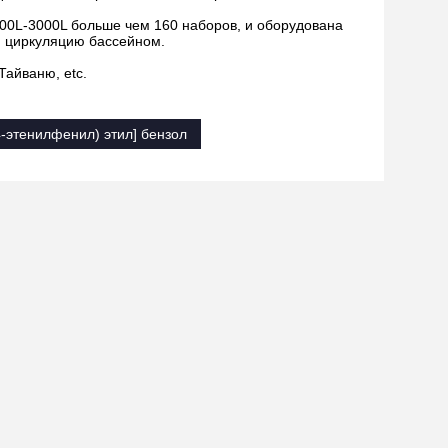
00L-3000L больше чем 160 наборов, и оборудована
я циркуляцию бассейном.
айваню, etc.
(4-этенилфенил) этил] бензол