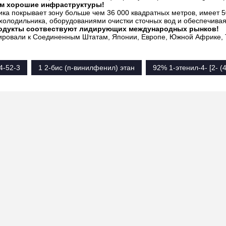
м хорошие инфраструктуры!
ка покрывает зону больше чем 36 000 квадратных метров, имеет 5
 холодильника, оборудованиями очистки сточных вод и обеспечива
одукты соотвествуют лидирующих международных рынков!
ировали к Соединенным Штатам, Японии, Европе, Южной Африке, Т
4-52-3
1 2-бис (п-винилфенил) этан
92% 1-этенил-4- [2- 