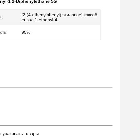
inyl-1 2-Diphenylethane 5G
[2 (4-ethenylphenyl) этиловое] коксоб
я:
ензол 1-ethenyl-4-
сть:
95%
бы
упаковать товары.