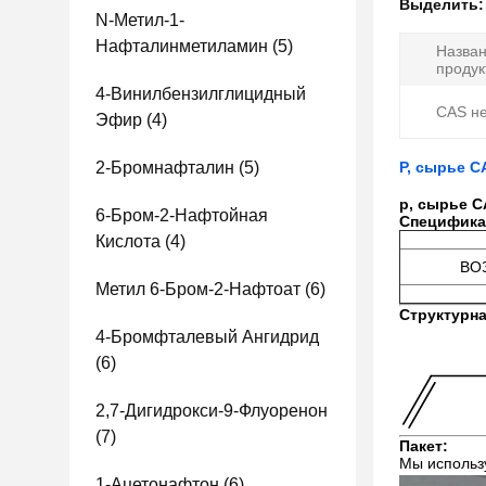
Выделить
N-Метил-1-
Нафталинметиламин
(5)
Назва
продук
4-Винилбензилглицидный
CAS не
Эфир
(4)
2-Бромнафталин
(5)
P, сырье CA
p, сырье CA
6-Бром-2-Нафтойная
Специфика
Кислота
(4)
ВО
Метил 6-Бром-2-Нафтоат
(6)
Структурн
4-Бромфталевый Ангидрид
(6)
2,7-Дигидрокси-9-Флуоренон
(7)
Пакет:
Мы использ
1-Ацетонафтон
(6)