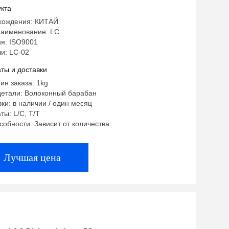
кта
хождения: КИТАЙ
аименование: LC
я: ISO9001
и: LC-02
ты и доставки
ин заказа: 1kg
детали: Волоконный барабан
ки: в наличии / один месяц
ты: L/C, T/T
собности: Зависит от количества
Лучшая цена