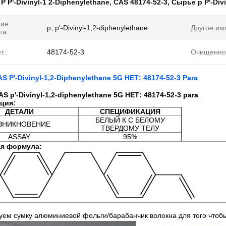
:
P P'-Divinyl-1 2-Diphenylethane
,
CAS 48174-52-3
,
Сырье p P'-Div
ние
p, p'-Divinyl-1,2-diphenylethane
Другое им
та:
т.:
48174-52-3
Очищенно
S P'-Divinyl-1,2-Diphenylethane 5G НЕТ: 48174-52-3 Para
S p'-Divinyl-1,2-diphenylethane 5G НЕТ: 48174-52-3 para
ция:
ДЕТАЛИ
СПЕЦИФИКАЦИЯ
БЕЛЫЙ К С БЕЛОМУ
ЗНИКНОВЕНИЕ
ТВЕРДОМУ ТЕЛУ
ASSAY
95%
ая формула:
уем сумку алюминиевой фольги/барабанчик волокна для
того что