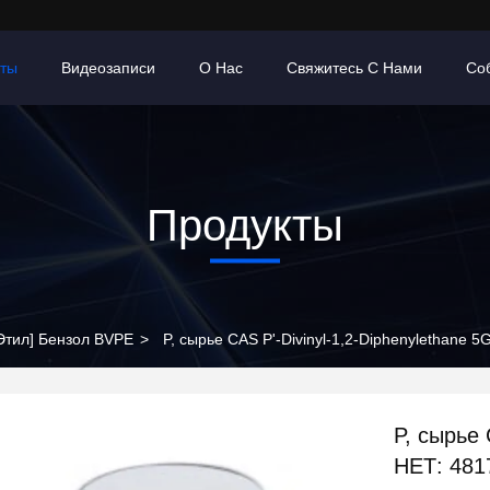
кты
Видеозаписи
О Нас
Свяжитесь С Нами
Со
Продукты
 Этил] Бензол BVPE
>
P, сырье CAS P'-Divinyl-1,2-Diphenylethane 
P, сырье 
НЕТ: 481