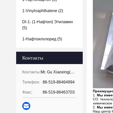
1-Vinylnaphthalene
(2)
Dl-1- (1-Нафтил) Этиламин
(5)
1-Нафтоилхлорид
(5)
Контакты
Контакты:
Mr. Gu Xiaoxing( For Chinese Business)
Телефон:
86-519-86464994
Преимущес
Факс:
86-519-86463703
1.
Мы имее
CO. техноло
химическое
2.
Мы имее
Наш центр 