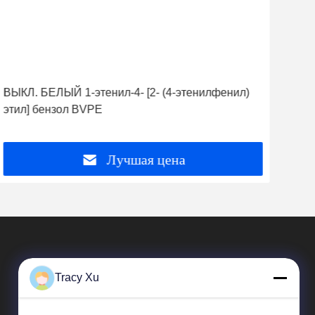
ВЫКЛ. БЕЛЫЙ 1-этенил-4- [2- (4-этенилфенил)
Кок
этил] бензол BVPE
(4-V
Лучшая цена
Tracy Xu