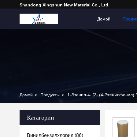
Shandong Xingshun New Material Co., Ltd.
Домой
Проду
Домой
>
Продукты
>
1-Этенил-4- [2- (4-Этенилфенил)
Катагории
Винилбензилхлорид
(86)