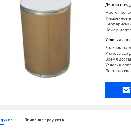
Детали проду
Место проис
Фирменное н
Сертификаци
Номер модел
Условия опла
Количество м
Упаковывая 
Время достав
Условия опла
Поставка спо
одукта
Описание продукта