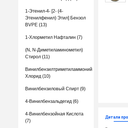
1-Этенил-4- [2- (4-
Этенилфенил) Этил] Бензол
BVPE
(13)
1-Хлорметил Нафталин
(7)
(N, N-Диметиламинометил)
Стирол
(11)
Винилбензилтриметиламмоний
Хлорид
(10)
Винилбензиловый Спирт
(9)
4-Винилбензальдегид
(6)
4-Винилбензойная Кислота
Детали пр
(7)